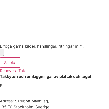
Bifoga gärna bilder, handlingar, ritningar m.m.
Skicka
Renovera Tak
Takbyten och omläggningar av plåttak och tegel
E-
mail:
platslageri@stockholm-takrenovering.se
Webbplats:
www.stockholm-takrenovering.se
Adress: Skrubba Malmväg,
135 70 Stockholm, Sverige