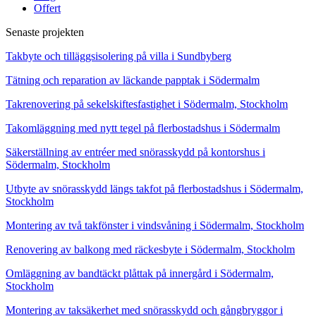
Offert
Senaste projekten
Takbyte och tilläggsisolering på villa i Sundbyberg
Tätning och reparation av läckande papptak i Södermalm
Takrenovering på sekelskiftesfastighet i Södermalm, Stockholm
Takomläggning med nytt tegel på flerbostadshus i Södermalm
Säkerställning av entréer med snörasskydd på kontorshus i
Södermalm, Stockholm
Utbyte av snörasskydd längs takfot på flerbostadshus i Södermalm,
Stockholm
Montering av två takfönster i vindsvåning i Södermalm, Stockholm
Renovering av balkong med räckesbyte i Södermalm, Stockholm
Omläggning av bandtäckt plåttak på innergård i Södermalm,
Stockholm
Montering av taksäkerhet med snörasskydd och gångbryggor i