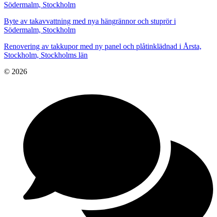
Södermalm, Stockholm
Byte av takavvattning med nya hängrännor och stuprör i
Södermalm, Stockholm
Renovering av takkupor med ny panel och plåtinklädnad i Årsta,
Stockholm, Stockholms län
© 2026