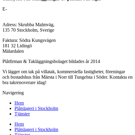
E-
mail:
platslageri@stockholm-takrenovering.se
Webbplats:
www.stockholm-takrenovering.se
Adress: Skrubba Malmväg,
135 70 Stockholm, Sverige
Faktura: Södra Kungsvägen
181 32 Lidingö
Mälardalen
Plåtfirman & Takläggningsbolaget bildades år 2014
Vi lägger om tak på villatak, kommersiella fastigheter, föreningar
och bostadshus från Märsta i Norr till Tungelsta i Söder. Kontakta en
bra takrenoverare idag!
Navigering
Hem
Plåtslageri i Stockholm
Tjänster
Hem
Plåtslageri i Stockholm
Tjänster