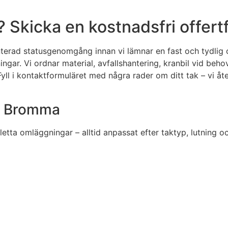
 Skicka en kostnadsfri offert
rad statusgenomgång innan vi lämnar en fast och tydlig off
ar. Vi ordnar material, avfallshantering, kranbil vid behov 
yll i kontaktformuläret med några rader om ditt tak – vi å
 i Bromma
pletta omläggningar – alltid anpassat efter taktyp, lutning 