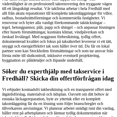
vädertålighet är en professionell takrenovering den tryggaste vägen
till ett långsiktigt resultat. Vår takfirma arbetar i hela Fredhäll med
allt från akuta reparationer till kompletta takomläggningar för villor,
radhus, bostadsrättsföreningar och kommersiella fastigheter. Vi
renoverar och byter alla vanligt förekommande taktäckningar –
tegel, betongpannor, plåt, papp och shingel – och anpassar lösningen
efter husets förutsättningar, kustnära klimat, vindpåverkan och
önskad livslängd. Med noggrann förbesiktning, tydlig offert,
dokumenterad kvalitet och fokus på taksäkerhet levererar vi ett tätt,
snyggt och energieffektivt tak som håller över tid. Du får en lokal
partner som kan Stockholms förutsättningar och som tar ansvar från
första möte till slutkontroll, inklusive eventuell projektering,
byggnation av plåtdetaljer och löpande underhåll.
Söker du experthjälp med takservice i
Fredhäll? Skicka din offertförfrågan idag
Vi erbjuder kostnadsfri takbesiktning och en transparent offert med
åtgärdsförslag, materialval och tidsplan. Oavsett om ditt behov är
enstaka läckagereparation, byte av yttertak eller en komplett
takomläggning får du en lösning som följer branschregler och
tillverkarens anvisningar. Vi planerar arbetet smidigt runt din vardag,
håller rent på arbetsplatsen och lämnar tydlig dokumentation när