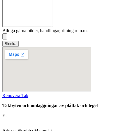
Bifoga gärna bilder, handlingar, ritningar m.m.
Skicka
Renovera Tak
Takbyten och omläggningar av plåttak och tegel
E-
mail:
platslageri@stockholm-takrenovering.se
Webbplats:
www.stockholm-takrenovering.se
Adress: Skrubba Malmväg,