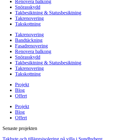
Renovera balkong
Snörasskydd
Takbesiktning & Statusbesiktning
Takrenovering
Takskottning
Takrenovering
Bandtäckning
Fasadrenovering
Renovera balkong
Snörasskydd
Takbesiktning & Statusbesiktning
Takrenovering
Takskottning
Projekt
Blog
Offert
Projekt
Blog
Offert
Senaste projekten
Takbyte och tilläggsisolering på villa i Sundbyberg