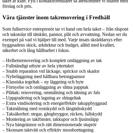
taket är klart. Fyll i kontaktformuläret så återkommer vi snabbt med
förslag och pris.
Våra tjänster inom takrenovering i Fredhäll
Som fullservice entreprenör tar vi hand om hela taket – från råspont
och takstolar till tätskikt, pannor, plåt och avvattning. Nedan ser du
exempel på vad vi hjälper till med. Varje insats skräddarsys efter
byggnadens skick, arkitektur och budget, alltid med kvalitet,
säkerhet och lång hållbarhet i fokus.
– Helhetsrenovering och komplett omläggning av tak
– Fullständigt utbyte av hela yttertaket
– Snabb reparation vid läckage, sprickor och skador
– Nybeläggning med hållbara betongpannor
– Klassiska tegeltak – ny läggning och byte
– Förnyelse och omläggning av slitna papptak
– Plåttak: renovering, ommålning och tätning av fals
– Uppgradering och lagning av shingeltak
– Extra vindisolering och energieffektiv takuppbyggnad
– Takmålning med rostskydd och långtidsskydd
– Taksäkerhet: stegar, gångbryggor, räcken, fallskydd
– Montering av takfönster, takkupor och ljusinsläpp
– Nya hängrännor och rätt dimensionerade stuprör
– Skonsam taktvätt och effektiv mossborttagning