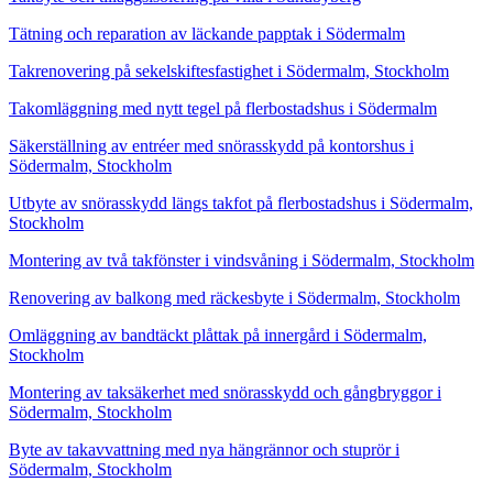
Tätning och reparation av läckande papptak i Södermalm
Takrenovering på sekelskiftesfastighet i Södermalm, Stockholm
Takomläggning med nytt tegel på flerbostadshus i Södermalm
Säkerställning av entréer med snörasskydd på kontorshus i
Södermalm, Stockholm
Utbyte av snörasskydd längs takfot på flerbostadshus i Södermalm,
Stockholm
Montering av två takfönster i vindsvåning i Södermalm, Stockholm
Renovering av balkong med räckesbyte i Södermalm, Stockholm
Omläggning av bandtäckt plåttak på innergård i Södermalm,
Stockholm
Montering av taksäkerhet med snörasskydd och gångbryggor i
Södermalm, Stockholm
Byte av takavvattning med nya hängrännor och stuprör i
Södermalm, Stockholm