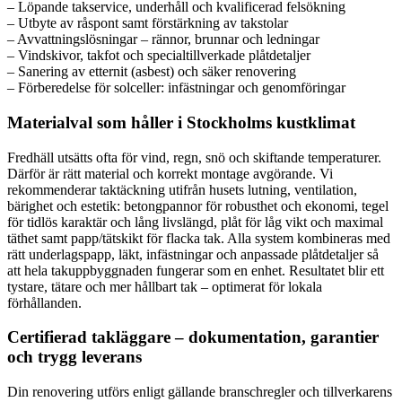
– Löpande takservice, underhåll och kvalificerad felsökning
– Utbyte av råspont samt förstärkning av takstolar
– Avvattningslösningar – rännor, brunnar och ledningar
– Vindskivor, takfot och specialtillverkade plåtdetaljer
– Sanering av etternit (asbest) och säker renovering
– Förberedelse för solceller: infästningar och genomföringar
Materialval som håller i Stockholms kustklimat
Fredhäll utsätts ofta för vind, regn, snö och skiftande temperaturer.
Därför är rätt material och korrekt montage avgörande. Vi
rekommenderar taktäckning utifrån husets lutning, ventilation,
bärighet och estetik: betongpannor för robusthet och ekonomi, tegel
för tidlös karaktär och lång livslängd, plåt för låg vikt och maximal
täthet samt papp/tätskikt för flacka tak. Alla system kombineras med
rätt underlagspapp, läkt, infästningar och anpassade plåtdetaljer så
att hela takuppbyggnaden fungerar som en enhet. Resultatet blir ett
tystare, tätare och mer hållbart tak – optimerat för lokala
förhållanden.
Certifierad takläggare – dokumentation, garantier
och trygg leverans
Din renovering utförs enligt gällande branschregler och tillverkarens