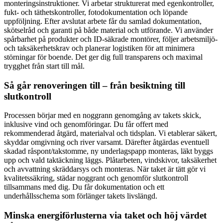
monteringsinstruktioner. Vi arbetar strukturerat med egenkontroller,
fukt- och täthetskontroller, fotodokumentation och löpande
uppföljning. Efter avslutat arbete får du samlad dokumentation,
skötselråd och garanti på både material och utförande. Vi använder
spårbarhet på produkter och ID-säkrade montörer, följer arbetsmiljö-
och taksäkerhetskrav och planerar logistiken för att minimera
störningar för boende. Det ger dig full transparens och maximal
trygghet från start till mål.
Så går renoveringen till – från besiktning till
slutkontroll
Processen börjar med en noggrann genomgång av takets skick,
inklusive vind och genomföringar. Du får offert med
rekommenderad åtgärd, materialval och tidsplan. Vi etablerar säkert,
skyddar omgivning och river varsamt. Därefter åtgärdas eventuell
skadad råspont/takstomme, ny underlagspapp monteras, läkt byggs
upp och vald taktäckning läggs. Plåtarbeten, vindskivor, taksäkerhet
och avvattning skräddarsys och monteras. När taket är tätt gör vi
kvalitetssäkring, städar noggrant och genomför slutkontroll
tillsammans med dig. Du får dokumentation och ett
underhållsschema som förlänger takets livslängd.
Minska energiförlusterna via taket och höj värdet