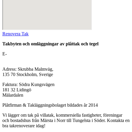
Renovera Tak
Takbyten och omläggningar av plåttak och tegel
E-
mail:
platslageri@stockholm-takrenovering.se
Webbplats:
www.stockholm-takrenovering.se
Adress: Skrubba Malmväg,
135 70 Stockholm, Sverige
Faktura: Södra Kungsvägen
181 32 Lidingö
Mälardalen
Plåtfirman & Takläggningsbolaget bildades år 2014
Vi lägger om tak på villatak, kommersiella fastigheter, föreningar
och bostadshus från Märsta i Norr till Tungelsta i Söder. Kontakta en
bra takrenoverare idag!