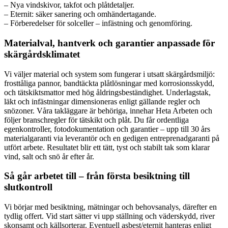
– Nya vindskivor, takfot och plåtdetaljer.
– Eternit: säker sanering och omhändertagande.
– Förberedelser för solceller – infästning och genomföring.
Materialval, hantverk och garantier anpassade för
skärgårdsklimatet
Vi väljer material och system som fungerar i utsatt skärgårdsmiljö:
frosttåliga pannor, bandtäckta plåtlösningar med korrosionsskydd,
och tätskiktsmattor med hög åldringsbeständighet. Underlagstak,
läkt och infästningar dimensioneras enligt gällande regler och
snözoner. Våra takläggare är behöriga, innehar Heta Arbeten och
följer branschregler för tätskikt och plåt. Du får ordentliga
egenkontroller, fotodokumentation och garantier – upp till 30 års
materialgaranti via leverantör och en gedigen entreprenadgaranti på
utfört arbete. Resultatet blir ett tätt, tyst och stabilt tak som klarar
vind, salt och snö år efter år.
Så går arbetet till – från första besiktning till
slutkontroll
Vi börjar med besiktning, mätningar och behovsanalys, därefter en
tydlig offert. Vid start sätter vi upp ställning och väderskydd, river
skonsamt och källsorterar. Eventuell asbest/eternit hanteras enligt