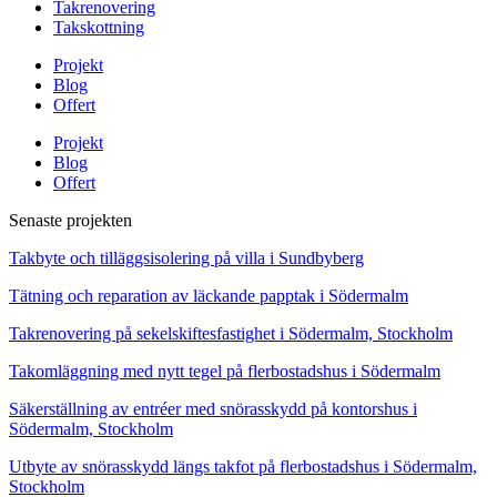
Takrenovering
Takskottning
Projekt
Blog
Offert
Projekt
Blog
Offert
Senaste projekten
Takbyte och tilläggsisolering på villa i Sundbyberg
Tätning och reparation av läckande papptak i Södermalm
Takrenovering på sekelskiftesfastighet i Södermalm, Stockholm
Takomläggning med nytt tegel på flerbostadshus i Södermalm
Säkerställning av entréer med snörasskydd på kontorshus i
Södermalm, Stockholm
Utbyte av snörasskydd längs takfot på flerbostadshus i Södermalm,
Stockholm