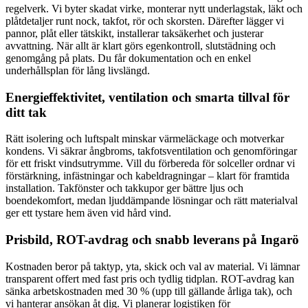
regelverk. Vi byter skadat virke, monterar nytt underlagstak, läkt och
plåtdetaljer runt nock, takfot, rör och skorsten. Därefter lägger vi
pannor, plåt eller tätskikt, installerar taksäkerhet och justerar
avvattning. När allt är klart görs egenkontroll, slutstädning och
genomgång på plats. Du får dokumentation och en enkel
underhållsplan för lång livslängd.
Energieffektivitet, ventilation och smarta tillval för
ditt tak
Rätt isolering och luftspalt minskar värmeläckage och motverkar
kondens. Vi säkrar ångbroms, takfotsventilation och genomföringar
för ett friskt vindsutrymme. Vill du förbereda för solceller ordnar vi
förstärkning, infästningar och kabeldragningar – klart för framtida
installation. Takfönster och takkupor ger bättre ljus och
boendekomfort, medan ljuddämpande lösningar och rätt materialval
ger ett tystare hem även vid hård vind.
Prisbild, ROT-avdrag och snabb leverans på Ingarö
Kostnaden beror på taktyp, yta, skick och val av material. Vi lämnar
transparent offert med fast pris och tydlig tidplan. ROT-avdrag kan
sänka arbetskostnaden med 30 % (upp till gällande årliga tak), och
vi hanterar ansökan åt dig. Vi planerar logistiken för