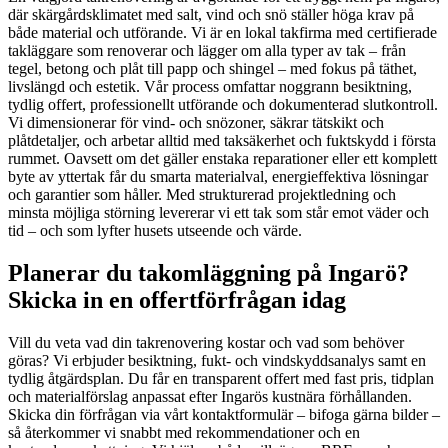
där skärgårdsklimatet med salt, vind och snö ställer höga krav på
både material och utförande. Vi är en lokal takfirma med certifierade
takläggare som renoverar och lägger om alla typer av tak – från
tegel, betong och plåt till papp och shingel – med fokus på täthet,
livslängd och estetik. Vår process omfattar noggrann besiktning,
tydlig offert, professionellt utförande och dokumenterad slutkontroll.
Vi dimensionerar för vind- och snözoner, säkrar tätskikt och
plåtdetaljer, och arbetar alltid med taksäkerhet och fuktskydd i första
rummet. Oavsett om det gäller enstaka reparationer eller ett komplett
byte av yttertak får du smarta materialval, energieffektiva lösningar
och garantier som håller. Med strukturerad projektledning och
minsta möjliga störning levererar vi ett tak som står emot väder och
tid – och som lyfter husets utseende och värde.
Planerar du takomläggning på Ingarö?
Skicka in en offertförfrågan idag
Vill du veta vad din takrenovering kostar och vad som behöver
göras? Vi erbjuder besiktning, fukt- och vindskyddsanalys samt en
tydlig åtgärdsplan. Du får en transparent offert med fast pris, tidplan
och materialförslag anpassat efter Ingarös kustnära förhållanden.
Skicka din förfrågan via vårt kontaktformulär – bifoga gärna bilder –
så återkommer vi snabbt med rekommendationer och en