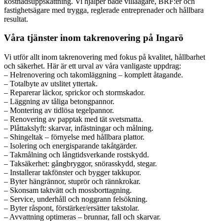
kostnadsuppskattning. Vi hjälper både villaägare, BRF:er och
fastighetsägare med trygga, reglerade entreprenader och hållbara
resultat.
Våra tjänster inom takrenovering på Ingarö
Vi utför allt inom takrenovering med fokus på kvalitet, hållbarhet
och säkerhet. Här är ett urval av våra vanligaste uppdrag:
– Helrenovering och takomläggning – komplett åtagande.
– Totalbyte av utslitet yttertak.
– Reparerar läckor, sprickor och stormskador.
– Läggning av tåliga betongpannor.
– Montering av tidlösa tegelpannor.
– Renovering av papptak med tät svetsmatta.
– Plåttakslyft: skarvar, infästningar och målning.
– Shingeltak – förnyelse med hållbara plattor.
– Isolering och energisparande takåtgärder.
– Takmålning och långtidsverkande rostskydd.
– Taksäkerhet: gångbryggor, snörasskydd, stegar.
– Installerar takfönster och bygger takkupor.
– Byter hängrännor, stuprör och rännkrokar.
– Skonsam taktvätt och mossborttagning.
– Service, underhåll och noggrann felsökning.
– Byter råspont, förstärker/ersätter takstolar.
– Avvattning optimeras – brunnar, fall och skarvar.