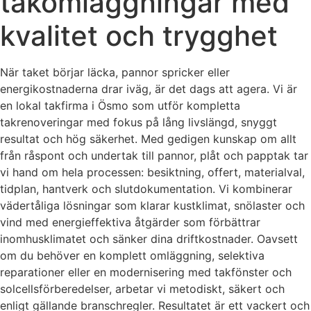
takomläggningar med
kvalitet och trygghet
När taket börjar läcka, pannor spricker eller
energikostnaderna drar iväg, är det dags att agera. Vi är
en lokal takfirma i Ösmo som utför kompletta
takrenoveringar med fokus på lång livslängd, snyggt
resultat och hög säkerhet. Med gedigen kunskap om allt
från råspont och undertak till pannor, plåt och papptak tar
vi hand om hela processen: besiktning, offert, materialval,
tidplan, hantverk och slutdokumentation. Vi kombinerar
vädertåliga lösningar som klarar kustklimat, snölaster och
vind med energieffektiva åtgärder som förbättrar
inomhusklimatet och sänker dina driftkostnader. Oavsett
om du behöver en komplett omläggning, selektiva
reparationer eller en modernisering med takfönster och
solcellsförberedelser, arbetar vi metodiskt, säkert och
enligt gällande branschregler. Resultatet är ett vackert och