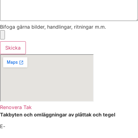
Bifoga gärna bilder, handlingar, ritningar m.m.
Skicka
Renovera Tak
Takbyten och omläggningar av plåttak och tegel
E-
mail:
platslageri@stockholm-takrenovering.se
Webbplats:
www.stockholm-takrenovering.se