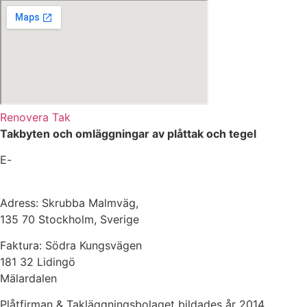
Renovera Tak
Takbyten och omläggningar av plåttak och tegel
E-
mail:
platslageri@stockholm-takrenovering.se
Webbplats:
www.stockholm-takrenovering.se
Adress: Skrubba Malmväg,
135 70 Stockholm, Sverige
Faktura: Södra Kungsvägen
181 32 Lidingö
Mälardalen
Plåtfirman & Takläggningsbolaget bildades år 2014