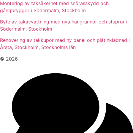
Montering av taksäkerhet med snörasskydd och
gångbryggor i Södermalm, Stockholm
Byte av takavvattning med nya hängrännor och stuprör i
Södermalm, Stockholm
Renovering av takkupor med ny panel och plåtinklädnad i
Årsta, Stockholm, Stockholms län
© 2026