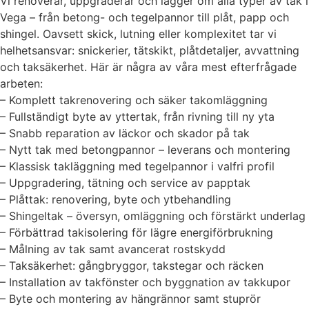
Vi renoverar, uppgraderar och lägger om alla typer av tak i
Vega – från betong- och tegelpannor till plåt, papp och
shingel. Oavsett skick, lutning eller komplexitet tar vi
helhetsansvar: snickerier, tätskikt, plåtdetaljer, avvattning
och taksäkerhet. Här är några av våra mest efterfrågade
arbeten:
– Komplett takrenovering och säker takomläggning
– Fullständigt byte av yttertak, från rivning till ny yta
– Snabb reparation av läckor och skador på tak
– Nytt tak med betongpannor – leverans och montering
– Klassisk takläggning med tegelpannor i valfri profil
– Uppgradering, tätning och service av papptak
– Plåttak: renovering, byte och ytbehandling
– Shingeltak – översyn, omläggning och förstärkt underlag
– Förbättrad takisolering för lägre energiförbrukning
– Målning av tak samt avancerat rostskydd
– Taksäkerhet: gångbryggor, takstegar och räcken
– Installation av takfönster och byggnation av takkupor
– Byte och montering av hängrännor samt stuprör